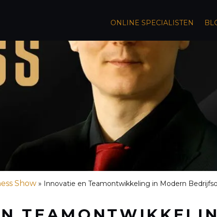
ONLINE SPECIALISTEN
BL
ness Show
»
Innovatie en Teamontwikkeling in Modern Bedrijf
EN TEAMONTWIKKELIN