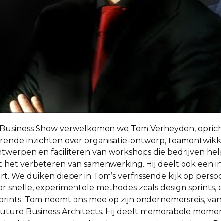
’s Business Show verwelkomen we Tom Verheyden, oprich
nerende inzichten over organisatie-ontwerp, teamontwikk
ontwerpen en faciliteren van workshops die bedrijven he
ot het verbeteren van samenwerking. Hij deelt ook een i
eert. We duiken dieper in Tom’s verfrissende kijk op perso
 snelle, experimentele methodes zoals design sprints, e
prints. Tom neemt ons mee op zijn ondernemersreis, van 
uture Business Architects. Hij deelt memorabele moment