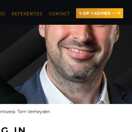
1-OP-1 ADVIES
OG
REFERENTIES
CONTACT
sontwerp: Tom Verheyden
G IN