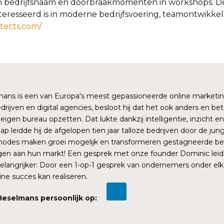
jn bedrijfsnaam en doorbraakmomenten in workshops. D
teresseerd is in moderne bedrijfsvoering, teamontwikkel
tects.com/
ns is een van Europa's meest gepassioneerde online marketinge
drijven en digital agencies, besloot hij dat het ook anders en be
eigen bureau opzetten. Dat lukte dankzij intelligentie, inzicht e
leidde hij de afgelopen tien jaar talloze bedrijven door de jungl
odes maken groei mogelijk en transformeren gestagneerde bedr
en aan hun markt! Een gesprek met onze founder Dominic leidt
elangrijker: Door een 1-op-1 gesprek van ondernemers onder elka
ine succes kan realiseren.
Heselmans persoonlijk op: