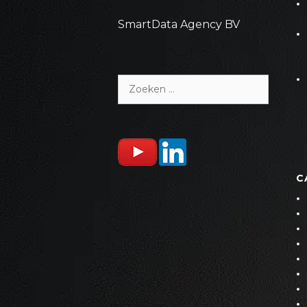
SmartData Agency BV
Zoeken
naar:
C