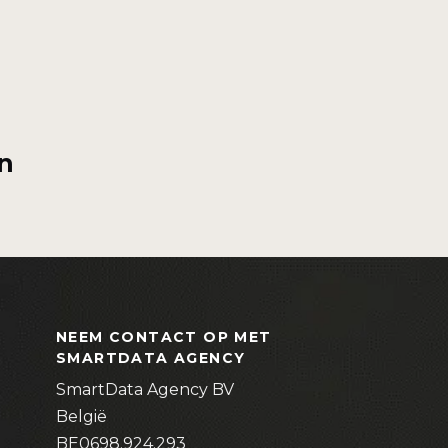
n
NEEM CONTACT OP MET
SMARTDATA AGENCY
SmartData Agency BV
België
BE0698.924.293