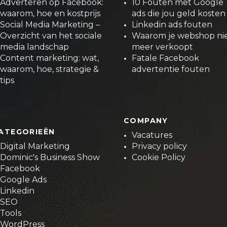
Adverteren op Facebook:
10 Fouten met Google
waarom, hoe en kostprijs
ads die jou geld kosten
Social Media Marketing –
Linkedin ads fouten
Overzicht van het sociale
Waarom je webshop ni
media landschap
meer verkoopt
Content marketing: wat,
Fatale Facebook
waarom, hoe, strategie &
advertentie fouten
tips
COMPANY
ATEGORIEËN
Vacatures
Digital Marketing
Privacy policy
Dominic's Business Show
Cookie Policy
Facebook
Google Ads
Linkedin
SEO
Tools
WordPress