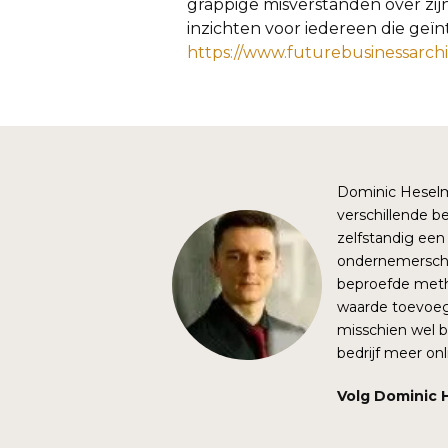
grappige misverstanden over zi
inzichten voor iedereen die geïn
https://www.futurebusinessarchi
Dominic Heselma
verschillende be
zelfstandig een 
ondernemerschap 
beproefde meth
waarde toevoeg
misschien wel b
bedrijf meer onl
Volg Dominic 