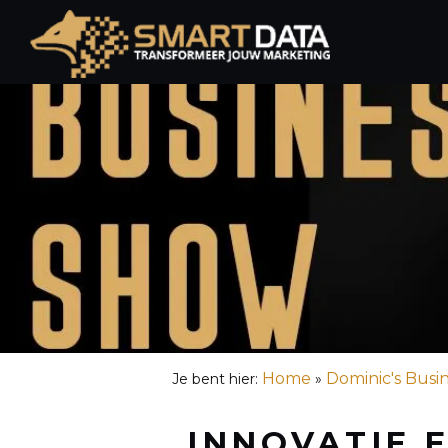
Spring
naar
de
inhoud
Home
Dominic's Busi
Je bent hier:
»
INNOVATIE 