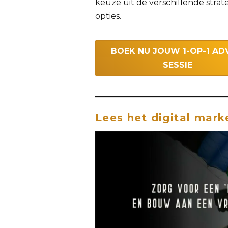
keuze uit de verschillende strat
opties.
BOEK NU JOUW 1-OP-1 AD
SESSIE
Lees het digital mark