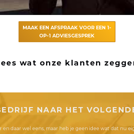
MAAK EEN AFSPRAAK VOOR EEN 1-
OP-1 ADVIESGESPREK
Lees wat onze klanten zegge
 BEDRIJF NAAR HET VOLGEND
r en daar wel eens, maar heb je geen idee wat dat nu ei