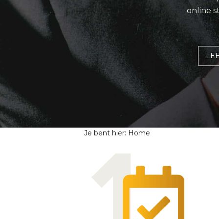
online s
LE
Je bent hier:
Home