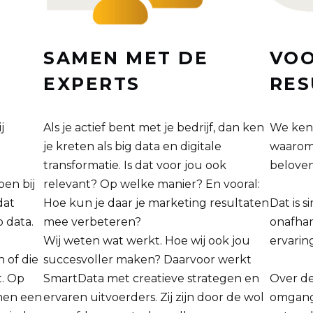
SAMEN MET DE
VOO
EXPERTS
RES
j
Als je actief bent met je bedrijf, dan ken
We kenn
je kreten als big data en digitale
waarom 
transformatie. Is dat voor jou ook
belove
en bij
relevant? Op welke manier? En vooral:
dat
Hoe kun je daar je marketing resultaten
Dat is s
 data.
mee verbeteren?
onafhan
Wij weten wat werkt. Hoe wij ook jou
ervarin
n of die
succesvoller maken? Daarvoor werkt
t. Op
SmartData met creatieve strategen en
Over de
men een
ervaren uitvoerders. Zij zijn door de wol
omgang