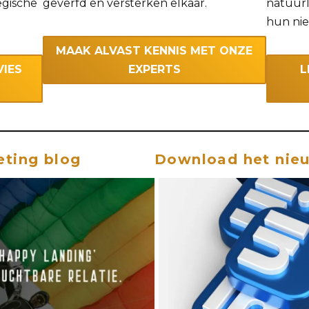
egische
geverfd en versterken elkaar.
natuurl
hun nie
MAAK ALVAST KENNIS MET ONZE
VIES
EXPERTS
L
eting blog
Download het nie