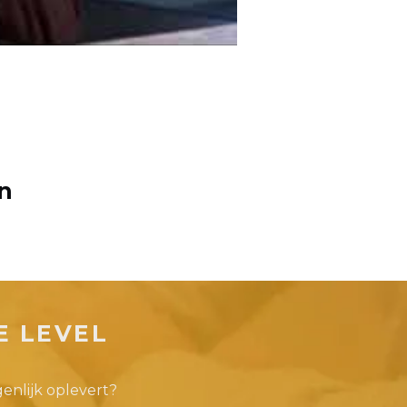
n
E LEVEL
genlijk oplevert?