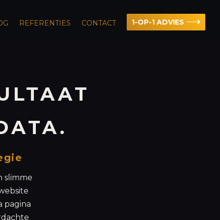
1-OP-1 ADVIES
OG
REFERENTIES
CONTACT
SULTAAT
DATA.
egie
n slimme
website
a pagina
rdachte