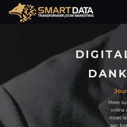
Spring
naar
de
inhoud
DIGITA
DANK
Jou
Meer su
online
moet la
aan ko