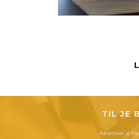
TIL JE
Adverteer je hie