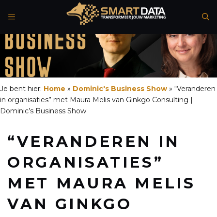
Spring
naar
de
inhoud
Je bent hier:
Home
»
Dominic's Business Show
»
“Veranderen
in organisaties” met Maura Melis van Ginkgo Consulting |
Dominic’s Business Show
“VERANDEREN IN
ORGANISATIES”
MET MAURA MELIS
VAN GINKGO