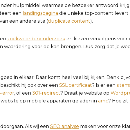
n ander hulpmiddel waarmee de bezoeker antwoord krijgt 
deert een
landingspagina
die unieke top-content levert
van een andere site (
duplicate content
).
een
zoekwoordenonderzoek
en kiezen vervolgens voor
én waardering voor op kan brengen. Dus: zorg dat je wee
goed in elkaar. Daar komt heel veel bij kijken. Denk bi
beschikt hij ook over een
SSL certificaat
? Is er een
sitem
-error
, of een
301-redirect
? Draait je website op
Wordpr
ebsite op mobiele apparaten geladen in
amp
? Hoe zi
doorgaan. Als wij een
SEO analyse
maken voor onze kla