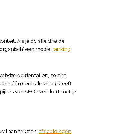
teit. Als je op alle drie de
organisch’ een mooie ‘
ranking
‘
bsite op tientallen, zo niet
hts één centrale vraag: geeft
ijlers van SEO even kort met je
ral aan teksten,
afbeeldingen