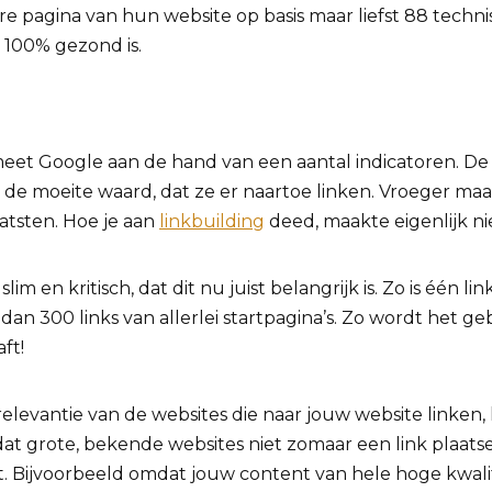
e pagina van hun website op basis maar liefst 88 techni
e 100% gezond is.
meet Google aan de hand van een aantal indicatoren. De 
 de moeite waard, dat ze er naartoe linken. Vroeger maa
tsten. Hoe je aan
linkbuilding
deed, maakte eigenlijk nie
m en kritisch, dat dit nu juist belangrijk is. Zo is één li
an 300 links van allerlei startpagina’s. Zo wordt het 
ft!
relevantie van de websites die naar jouw website linken,
at grote, bekende websites niet zomaar een link plaats
nt. Bijvoorbeeld omdat jouw content van hele hoge kwalite