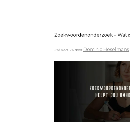
Zoekwoordenonderzoek – Wat is h
Dominic Heselmans
27/06/2024
door