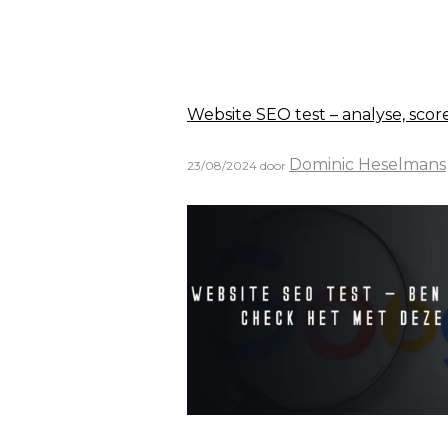
Website SEO test – analyse, sco
Dominic Heselmans
23/08/2024
door