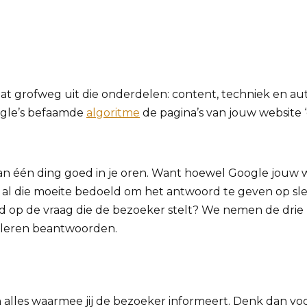
t grofweg uit die onderdelen: content, techniek en autori
ogle’s befaamde
algoritme
de pagina’s van jouw website ‘
n één ding goed in je oren. Want hoewel Google jouw we
l die moeite bedoeld om het antwoord te geven op slec
 op de vraag die de bezoeker stelt? We nemen de drie p
nt leren beantwoorden.
alles waarmee jij de bezoeker informeert. Denk dan voo