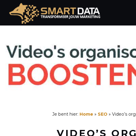
Spring
naar
de
inhoud
Je bent hier:
Home
»
SEO
»
Video’s or
VIDEO’S OR