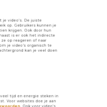
 je video’s. De juiste
reik op. Gebruikers kunnen je
zien krijgen. Ook door hun
aast is er ook het indirecte
r ze op reageren of naar
om je video’s organisch te
achtergrond kan je veel doen
veel tijd en energie steken in
est. Voor websites doe je aan
ekwoorden
. Ook voor video’s