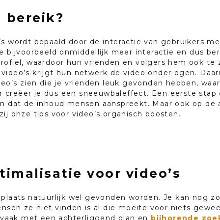
 bereik?
s wordt bepaald door de interactie van gebruikers met
e bijvoorbeeld onmiddellijk meer interactie en dus be
rofiel, waardoor hun vrienden en volgers hem ook te 
video’s krijgt hun netwerk de video onder ogen. Daarn
ideo’s zien die je vrienden leuk gevonden hebben, waa
creëer je dus een sneeuwbaleffect. Een eerste stap 
gen dat de inhoud mensen aanspreekt. Maar ook op de 
ij onze tips voor video’s organisch boosten.
imalisatie voor video’s
 plaats natuurlijk wel gevonden worden. Je kan nog zo
ensen ze niet vinden is al die moeite voor niets gewe
 vaak met een achterliggend plan en
bijhorende zo