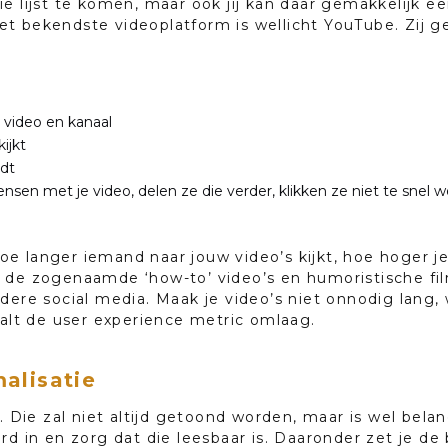
e lijst te komen, maar ook jij kan daar gemakkelijk e
t bekendste videoplatform is wellicht YouTube. Zij g
 video en kanaal
ijkt
dt
sen met je video, delen ze die verder, klikken ze niet te snel w
e langer iemand naar jouw video’s kijkt, hoe hoger je 
, de zogenaamde ‘how-to’ video’s en humoristische f
dere social media. Maak je video’s niet onnodig lang, 
aalt de user experience metric omlaag.
alisatie
n. Die zal niet altijd getoond worden, maar is wel bela
rd in en zorg dat die leesbaar is. Daaronder zet je de