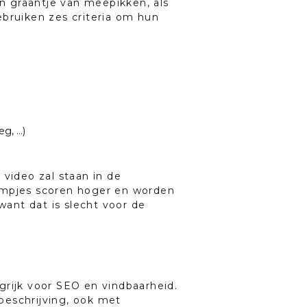
en graantje van meepikken, als
ebruiken zes criteria om hun
eg, …)
video zal staan in de
ilmpjes scoren hoger en worden
want dat is slecht voor de
ngrijk voor SEO en vindbaarheid.
 beschrijving, ook met