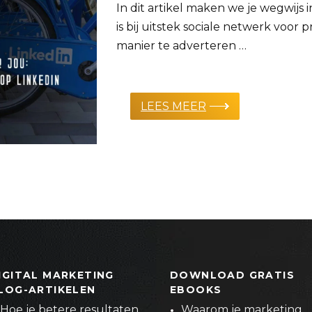
In dit artikel maken we je wegwijs i
is bij uitstek sociale netwerk voor p
manier te adverteren …
LEES MEER
IGITAL MARKETING
DOWNLOAD GRATIS
LOG-ARTIKELEN
EBOOKS
Hoe je betere resultaten
Waarom je marketing