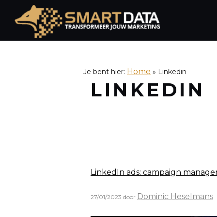
Spring
naar
de
inhoud
Home
Je bent hier:
»
Linkedin
LINKEDIN
LinkedIn ads: campaign manager
Dominic Heselmans
27/01/2023
door