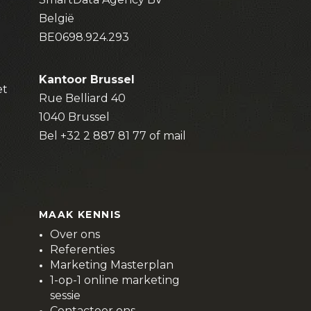
België
BE0698.924.293
Kantoor Brussel
et
Rue Belliard 40
1040 Brussel
Bel
+32 2 887 81 77
of
mail
MAAK KENNIS
Over ons
Referenties
Marketing Masterplan
1-op-1 online marketing
sessie
Contacteer ons