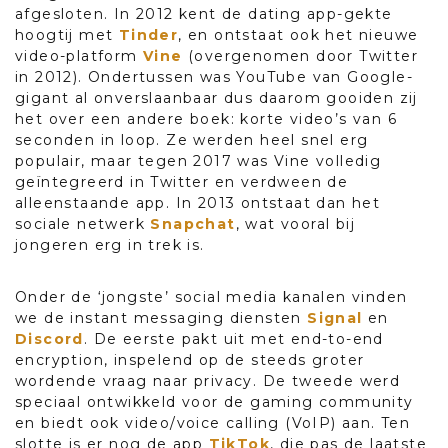
afgesloten. In 2012 kent de dating app-gekte
hoogtij met
Tinder
, en ontstaat ook het nieuwe
video-platform
Vine
(overgenomen door Twitter
in 2012). Ondertussen was YouTube van Google-
gigant al onverslaanbaar dus daarom gooiden zij
het over een andere boek: korte video’s van 6
seconden in loop. Ze werden heel snel erg
populair, maar tegen 2017 was Vine volledig
geïntegreerd in Twitter en verdween de
alleenstaande app. In 2013 ontstaat dan het
sociale netwerk
Snapchat
, wat vooral bij
jongeren erg in trek is.
Onder de ‘jongste’ social media kanalen vinden
we de instant messaging diensten
Signal
en
Discord
. De eerste pakt uit met end-to-end
encryption, inspelend op de steeds groter
wordende vraag naar privacy. De tweede werd
speciaal ontwikkeld voor de gaming community
en biedt ook video/voice calling (VoIP) aan. Ten
slotte is er nog de app
TikTok
, die pas de laatste