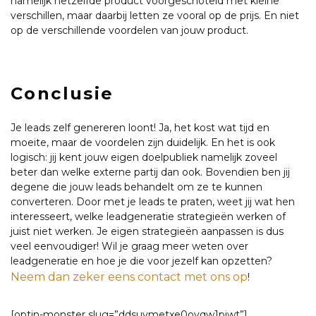
namelijk hetzelfde product voorgeschoteld met kleine
verschillen, maar daarbij letten ze vooral op de prijs. En niet
op de verschillende voordelen van jouw product.
Conclusie
Je leads zelf genereren loont! Ja, het kost wat tijd en
moeite, maar de voordelen zijn duidelijk. En het is ook
logisch: jij kent jouw eigen doelpubliek namelijk zoveel
beter dan welke externe partij dan ook. Bovendien ben jij
degene die jouw leads behandelt om ze te kunnen
converteren. Door met je leads te praten, weet jij wat hen
interesseert, welke leadgeneratie strategieën werken of
juist niet werken. Je eigen strategieën aanpassen is dus
veel eenvoudiger! Wil je graag meer weten over
leadgeneratie en hoe je die voor jezelf kan opzetten?
Neem dan zeker eens contact met ons op
!
[optin-monster slug=”ddsuymetxe0ovqw1piwt”]