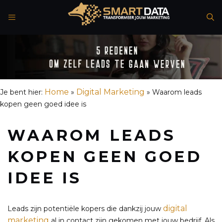
Spring
naar
de
inhoud
Home
Digital Marketing
Je bent hier:
»
»
Waarom leads
kopen geen goed idee is
WAAROM LEADS
KOPEN GEEN GOED
IDEE IS
digital
Leads zijn potentiële kopers die dankzij jouw
marketing
al in contact zijn gekomen met jouw bedrijf. Als