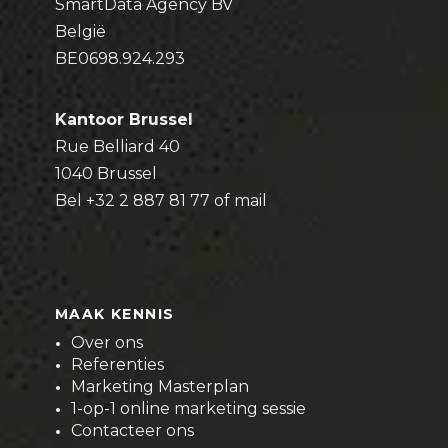
SmartData Agency BV
België
BE0698.924.293
Kantoor Brussel
Rue Belliard 40
1040 Brussel
Bel
+32 2 887 81 77
of
mail
MAAK KENNIS
Over ons
Referenties
Marketing Masterplan
1-op-1 online marketing sessie
Contacteer ons