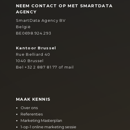
NEEM CONTACT OP MET SMARTDATA
AGENCY
SmartData Agency BV
België
BE0698.924.293
Kantoor Brussel
Rue Belliard 40
1040 Brussel
Bel
+32 2 887 81 77
of
mail
MAAK KENNIS
Over ons
Referenties
Marketing Masterplan
1-op-1 online marketing sessie