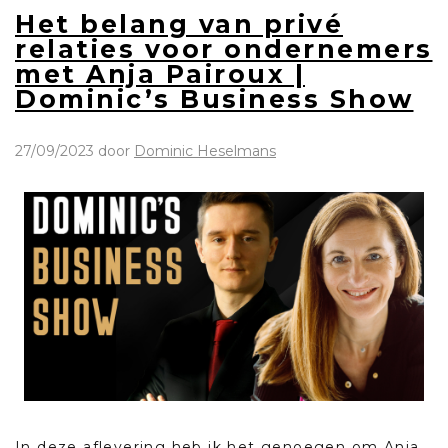
Het belang van privé
relaties voor ondernemers
met Anja Pairoux |
Dominic’s Business Show
27/09/2023
door
Dominic Heselmans
In deze aflevering heb ik het genoegen om Anja