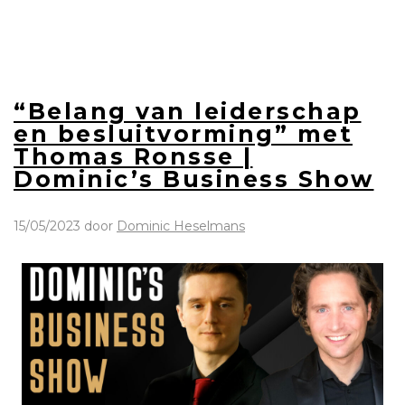
“Belang van leiderschap
en besluitvorming” met
Thomas Ronsse |
Dominic’s Business Show
15/05/2023
door
Dominic Heselmans