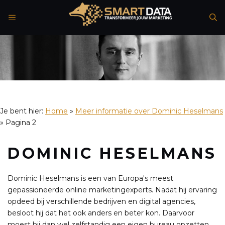
Spring
naar
de
inhoud
Je bent hier:
Home
»
Meer informatie over Dominic Heselmans
»
Pagina 2
DOMINIC HESELMANS
Dominic Heselmans is een van Europa's meest
gepassioneerde online marketingexperts. Nadat hij ervaring
opdeed bij verschillende bedrijven en digital agencies,
besloot hij dat het ook anders en beter kon. Daarvoor
moest hij dan wel zelfstandig een eigen bureau opzetten.